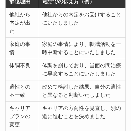
辞退理由
電話での伝え方（例）
他社から
他社からの内定をお受けすること
内定が出
にいたしました
た
家庭の事
家庭の事情により、転職活動を一
情
時中断することにいたしました
体調不良
体調を崩しており、当面の間治療
に専念することにいたしました
適性との
改めて検討した結果、自分の適性
不一致
と異なると判断いたしました
キャリア
キャリアの方向性を見直し、別の
プランの
道に進むことを決めました
変更