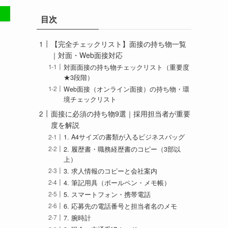
リ
目次
ー
【完全チェックリスト】面接の持ち物一覧
｜対面・Web面接対応
対面面接の持ち物チェックリスト（重要度
★3段階）
Web面接（オンライン面接）の持ち物・環
境チェックリスト
面接に必須の持ち物9選｜採用担当者が重要
度を解説
1. A4サイズの書類が入るビジネスバッグ
2. 履歴書・職務経歴書のコピー（3部以
上）
3. 求人情報のコピーと会社案内
4. 筆記用具（ボールペン・メモ帳）
5. スマートフォン・携帯電話
6. 応募先の電話番号と担当者名のメモ
7. 腕時計