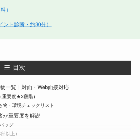
無料）
イント診断・約30分）
目次
物一覧｜対面・Web面接対応
（重要度★3段階）
ち物・環境チェックリスト
者が重要度を解説
スバッグ
3部以上）