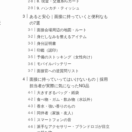
8. 現金・交通系ICカード
9. ハンカチ・ティッシュ
あると安心｜面接に持っていくと便利なも
後
の7選
面接会場周辺の地図・ルート
身だしなみを整えるアイテム
身分証明書
印鑑（認印）
予備のストッキング（女性向け）
モバイルバッテリー
面接官への逆質問リスト
面接に持っていってはいけないもの｜採用
担当者が実際に気になったNG品
大きすぎるバッグ・紙袋
食べ物・ガム・飲み物（水以外）
香水・強い香りのもの
同伴者（家族・友人）
スマートフォンの音
派手なアクセサリー・ブランドロゴが目立