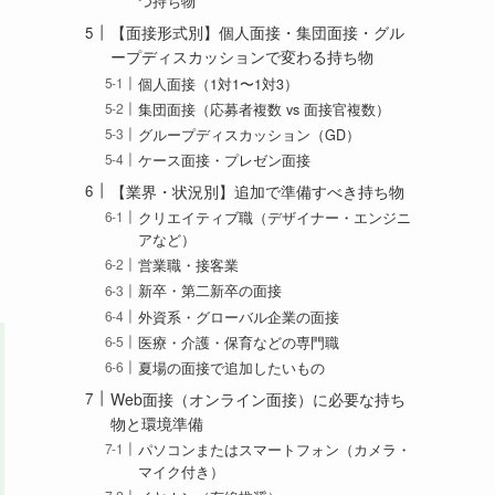
つ持ち物
【面接形式別】個人面接・集団面接・グル
ープディスカッションで変わる持ち物
個人面接（1対1〜1対3）
集団面接（応募者複数 vs 面接官複数）
グループディスカッション（GD）
ケース面接・プレゼン面接
【業界・状況別】追加で準備すべき持ち物
クリエイティブ職（デザイナー・エンジニ
アなど）
営業職・接客業
新卒・第二新卒の面接
外資系・グローバル企業の面接
医療・介護・保育などの専門職
夏場の面接で追加したいもの
Web面接（オンライン面接）に必要な持ち
物と環境準備
パソコンまたはスマートフォン（カメラ・
マイク付き）