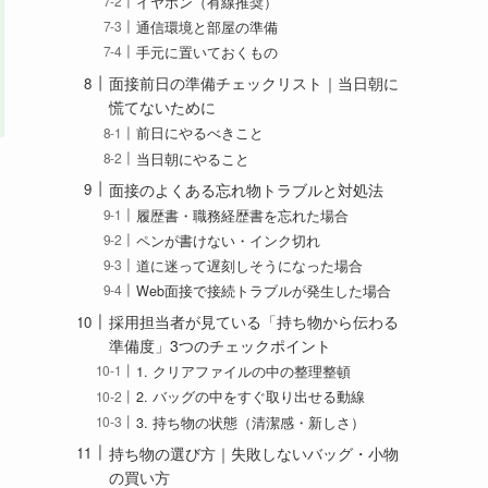
イヤホン（有線推奨）
通信環境と部屋の準備
手元に置いておくもの
面接前日の準備チェックリスト｜当日朝に
慌てないために
前日にやるべきこと
当日朝にやること
面接のよくある忘れ物トラブルと対処法
履歴書・職務経歴書を忘れた場合
ペンが書けない・インク切れ
道に迷って遅刻しそうになった場合
Web面接で接続トラブルが発生した場合
採用担当者が見ている「持ち物から伝わる
準備度」3つのチェックポイント
1. クリアファイルの中の整理整頓
2. バッグの中をすぐ取り出せる動線
3. 持ち物の状態（清潔感・新しさ）
持ち物の選び方｜失敗しないバッグ・小物
の買い方