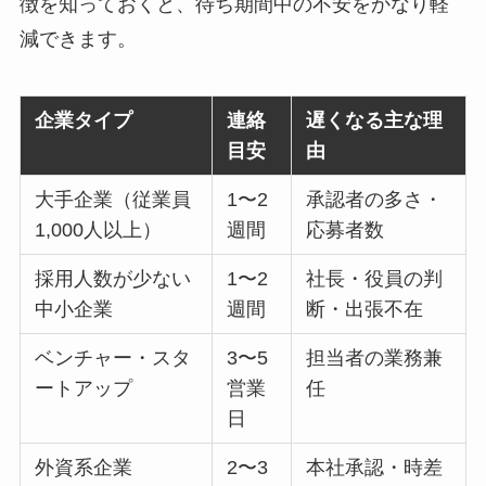
徴を知っておくと、待ち期間中の不安をかなり軽
減できます。
企業タイプ
連絡
遅くなる主な理
目安
由
大手企業（従業員
1〜2
承認者の多さ・
1,000人以上）
週間
応募者数
採用人数が少ない
1〜2
社長・役員の判
中小企業
週間
断・出張不在
ベンチャー・スタ
3〜5
担当者の業務兼
ートアップ
営業
任
日
外資系企業
2〜3
本社承認・時差