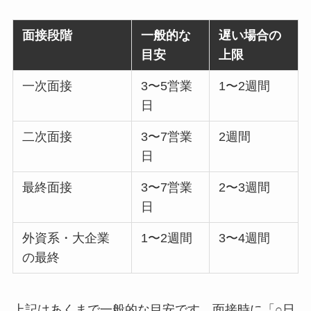
面接段階
一般的な
遅い場合の
目安
上限
一次面接
3〜5営業
1〜2週間
日
二次面接
3〜7営業
2週間
日
最終面接
3〜7営業
2〜3週間
日
外資系・大企業
1〜2週間
3〜4週間
の最終
上記はあくまで一般的な目安です。面接時に「○日