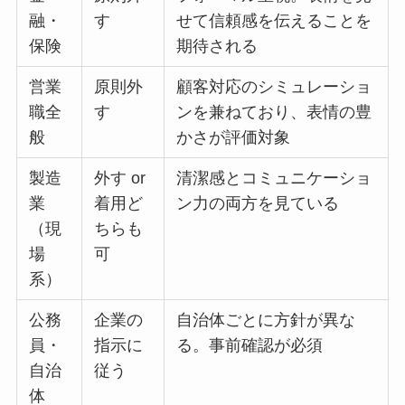
融・
す
せて信頼感を伝えることを
保険
期待される
営業
原則外
顧客対応のシミュレーショ
職全
す
ンを兼ねており、表情の豊
般
かさが評価対象
製造
外す or
清潔感とコミュニケーショ
業
着用ど
ン力の両方を見ている
（現
ちらも
場
可
系）
公務
企業の
自治体ごとに方針が異な
員・
指示に
る。事前確認が必須
自治
従う
体