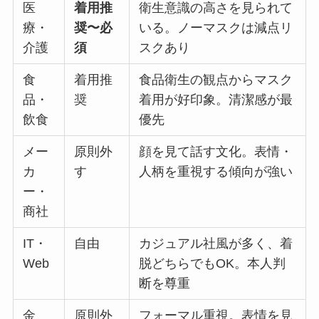
医
着用推
衛生意識の高さを見られて
療・
奨〜必
いる。ノーマスクは減点リ
介護
須
スクあり
食
着用推
食品衛生の観点からマスク
品・
奨
着用が好印象。清潔感が最
飲食
優先
メー
原則外
顔を見て話す文化。表情・
カ
す
人柄を重視する傾向が強い
ー・
商社
IT・
自由
カジュアル社風が多く、着
Web
脱どちらでもOK。本人判
断を尊重
金
原則外
フォーマル重視。表情を見