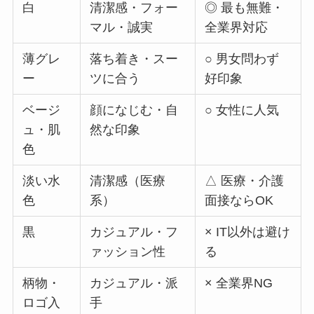
白
清潔感・フォー
◎ 最も無難・
マル・誠実
全業界対応
薄グレ
落ち着き・スー
○ 男女問わず
ー
ツに合う
好印象
ベージ
顔になじむ・自
○ 女性に人気
ュ・肌
然な印象
色
淡い水
清潔感（医療
△ 医療・介護
色
系）
面接ならOK
黒
カジュアル・フ
× IT以外は避け
ァッション性
る
柄物・
カジュアル・派
× 全業界NG
ロゴ入
手