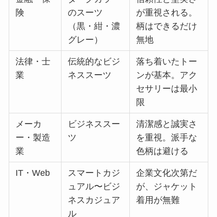
険
のスーツ
が重視される。
（黒・紺・濃
柄はできるだけ
グレー）
無地
法律・士
伝統的なビジ
落ち着いたトー
業
ネススーツ
ンが基本。アク
セサリーは最小
限
メーカ
ビジネススー
清潔感と誠実さ
ー・製造
ツ
を重視。派手な
業
色柄は避ける
IT・Web
スマートカジ
企業文化次第だ
ュアル〜ビジ
が、ジャケット
ネスカジュア
着用が無難
ル