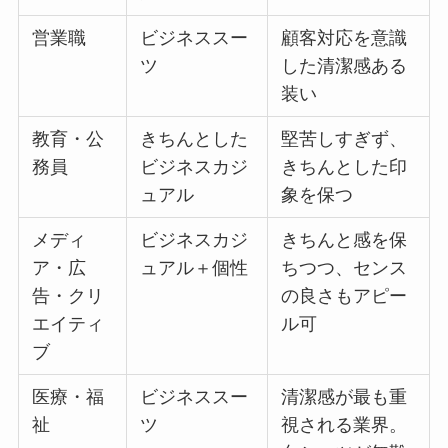
営業職
ビジネススー
顧客対応を意識
ツ
した清潔感ある
装い
教育・公
きちんとした
堅苦しすぎず、
務員
ビジネスカジ
きちんとした印
ュアル
象を保つ
メディ
ビジネスカジ
きちんと感を保
ア・広
ュアル＋個性
ちつつ、センス
告・クリ
の良さもアピー
エイティ
ル可
ブ
医療・福
ビジネススー
清潔感が最も重
祉
ツ
視される業界。