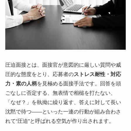
圧迫面接とは、面接官が意図的に厳しい質問や威
圧的な態度をとり、応募者の
ストレス耐性・対応
力・素の人柄
を見極める面接手法です。回答を頭
ごなしに否定する、無表情で相槌を打たない、
「なぜ？」を執拗に繰り返す、答えに対して長い
沈黙で待つ——といった一連の行動が組み合わさ
れて“圧迫”と呼ばれる空気が作り出されます。