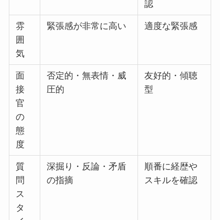
認
雰
緊張感が非常に高い
適度な緊張感
囲
気
面
否定的・無表情・威
友好的・傾聴
接
圧的
型
官
の
態
度
質
深掘り・反論・矛盾
順番に経歴や
問
の指摘
スキルを確認
ス
タ