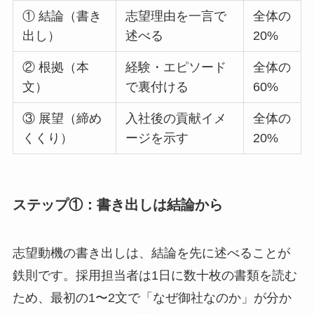
① 結論（書き
志望理由を一言で
全体の
出し）
述べる
20%
② 根拠（本
経験・エピソード
全体の
文）
で裏付ける
60%
③ 展望（締め
入社後の貢献イメ
全体の
くくり）
ージを示す
20%
ステップ①：書き出しは結論から
志望動機の書き出しは、結論を先に述べることが
鉄則です。採用担当者は1日に数十枚の書類を読む
ため、最初の1〜2文で「なぜ御社なのか」が分か