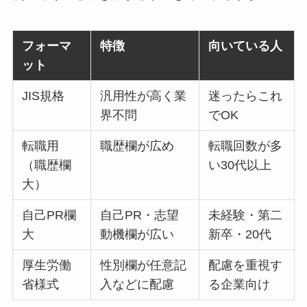
フォーマ
特徴
向いている人
ット
JIS規格
汎用性が高く業
迷ったらこれ
界不問
でOK
転職用
職歴欄が広め
転職回数が多
（職歴欄
い30代以上
大）
自己PR欄
自己PR・志望
未経験・第二
大
動機欄が広い
新卒・20代
厚生労働
性別欄が任意記
配慮を重視す
省様式
入などに配慮
る企業向け